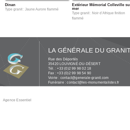
Dinan
Extérieur Mémorial Colleville su
mer
Type granit : Jaune Aurore flammé
Type granit : Noir d’Afrique finition
flammé
LA GÉNÉRALE DU GRANI
Rue des Déportés
35420 LOUVIGNÉ-DU-DÉSERT
Tél. : +33 (0)2 99 98 02 18
Fax : +33 (0)2 99 98 54 90
Voirie :
contact@generale-granit.com
Funéraire :
contact@les-monumentalistes.fr
Agence Essentiel